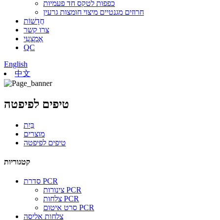
כפפות לטקס חד פעמיות
חרוזים מגנטיים מיצוי חומצות גרעין
חֲדָשׁוֹת
צרו קשר
אֶמְצָעִי
QC
English
中文
טיפים לפיפטה
בַּיִת
מוצרים
טיפים לפיפטה
קטגוריות
סדרת PCR
צינורות PCR
צלחות PCR
סרט איטום PCR
צלחות אליסה