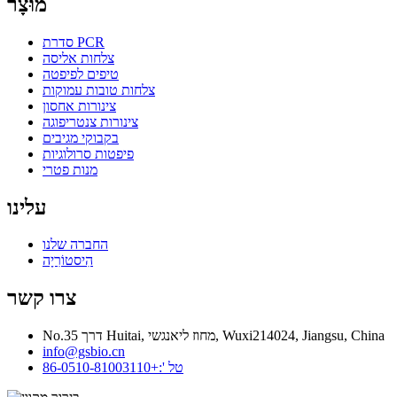
מוּצָר
סדרת PCR
צלחות אליסה
טיפים לפיפטה
צלחות טובות עמוקות
צינורות אחסון
צינורות צנטריפוגה
בקבוקי מגיבים
פיפטות סרולוגיות
מנות פטרי
עלינו
החברה שלנו
הִיסטוֹרִיָה
צרו קשר
No.35 דרך Huitai, מחוז ליאנגשי, Wuxi214024, Jiangsu, China
info@gsbio.cn
טל ':+86-0510-81003110