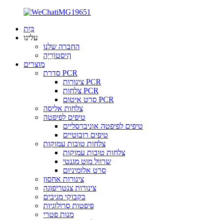
בַּיִת
עלינו
החברה שלנו
הִיסטוֹרִיָה
מוצרים
סדרת PCR
צינורות PCR
צלחות PCR
סרט איטום PCR
צלחות אליסה
טיפים לפיפטה
טיפים לפיפטה אוניברסליים
טיפים רובוטיים
צלחות טובות עמוקות
צלחות טובות עמוקות
שרוול מוט מגנטי
סרט אלומיניום
צינורות אחסון
צינורות צנטריפוגה
בקבוקי מגיבים
פיפטות סרולוגיות
מנות פטרי