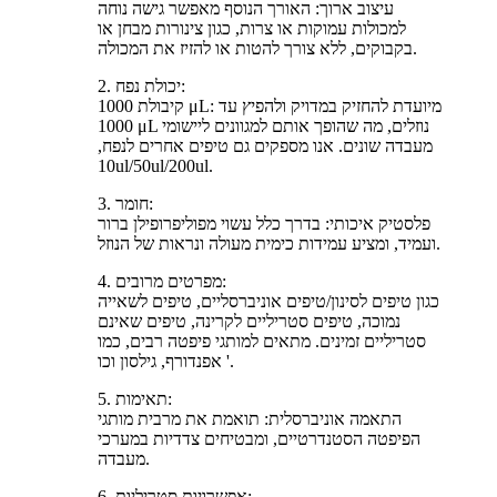
עיצוב ארוך: האורך הנוסף מאפשר גישה נוחה
למכולות עמוקות או צרות, כגון צינורות מבחן או
בקבוקים, ללא צורך להטות או להזיז את המכולה.
2. יכולת נפח:
קיבולת 1000 μL: מיועדת להחזיק במדויק ולהפיץ עד
1000 μL נוזלים, מה שהופך אותם למגוונים ליישומי
מעבדה שונים. אנו מספקים גם טיפים אחרים לנפח,
10ul/50ul/200ul.
3. חומר:
פלסטיק איכותי: בדרך כלל עשוי מפוליפרופילן ברור
ועמיד, ומציע עמידות כימית מעולה ונראות של הנוזל.
4. מפרטים מרובים:
כגון טיפים לסינון/טיפים אוניברסליים, טיפים לשאייה
נמוכה, טיפים סטריליים לקרינה, טיפים שאינם
סטריליים זמינים. מתאים למותגי פיפטה רבים, כמו
אפנדורף, גילסון וכו '.
5. תאימות:
התאמה אוניברסלית: תואמת את מרבית מותגי
הפיפטה הסטנדרטיים, ומבטיחים צדדיות במערכי
מעבדה.
6. אפשרויות סטריליות: