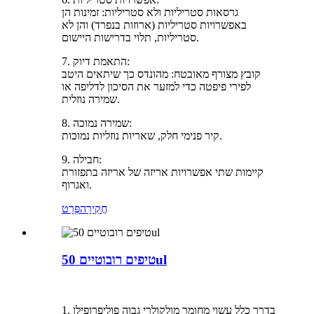
גרסאות סטריליות ולא סטריליות: זמינות הן
באפשרויות סטריליות (ארוזות בנפרד) והן לא
סטריליות, תלוי בדרישות היישום.
7. התאמת דיוק:
קובץ מצורף מאובטח: מהונדס כך שיתאים היטב
לפירי פיפטה כדי למזער את הסיכון לדליפה או
שמירה נוזלית.
8. שמירה נמוכה:
קיר פנימי חלק, שאריות נוזליות נמוכות.
9. חבילה:
קיימות שתי אפשרויות אריזה של אריזה בתפזורת
ואגרוף.
חֲקִירָה
פְּרָט
טיפים רובוטיים 50ul
1. בדרך כלל עשוי מחומר מולקולרי גבוה פוליפרופילן