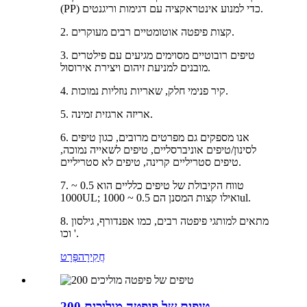
(PP) כדי למנוע אינטראקציה עם דגימות וריגנטים.
2. קצות פיפטה אוטומטיים רבים מעוקרים.
3. טיפים רובוטיים מסוימים מגיעים עם פילטרים
מובנים למניעת זיהום ויצירת אירוסול.
4. קיר פנימי חלק, שאריות נוזליות נמוכות.
5. אריזה ארגזית זמינה.
6. אנו מספקים גם מפרטים מרובים, כגון טיפים
לסינון/טיפים אוניברסליים, טיפים לשאייה נמוכה,
טיפים סטריליים קרינה, טיפים לא סטריליים.
7. טווח הקיבולת של טיפים כלליים הוא 0.5 ~
1000UL; ואילו קצות המסנן הם 0.5 ~ 1000ul.
8. מתאים למותגי פיפטה רבים, כמו אפנדורף, גילסון
וכו '.
חֲקִירָה
פְּרָט
200 טיפים של פיפטה מוליכים