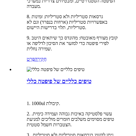
הפיפטה הסטנדרטיים, ומבטיחים צדדיות במערכי
מעבדה.
8. גרסאות סטריליות ולא סטריליות: זמינות
באפשרויות סטריליות (ארוזות בנפרד) וגם לא
סטריליות, תלוי בדרישות היישום.
9. קובץ מצורף מאובטח: מהונדס כך שיתאים היטב
לפירי פיפטה כדי למזער את הסיכון לדליפה או
שמירה נוזלית.
חֲקִירָה
פְּרָט
טיפים כלליים של פיפטה כללי
1. 1000ul קיבולת.
2. עשוי פלסטיקה באיכות גבוהה ועמידה כימית.
טיפים מסוימים משלבים חומרים מוליכים למניעת
הצטברות חשמל סטטית.
3. ניתן להשיג בגרסאות סטריליות ולא סטריליות,