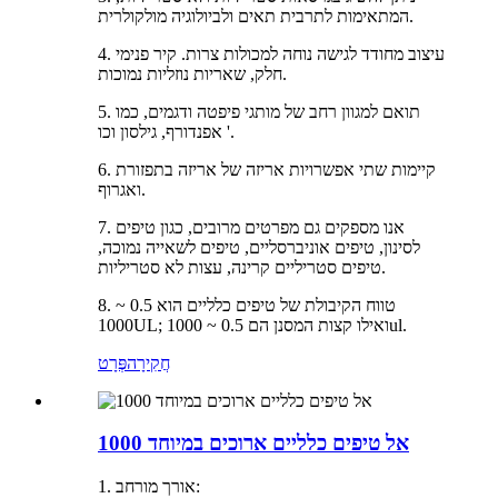
המתאימות לתרבית תאים ולביולוגיה מולקולרית.
4. עיצוב מחודד לגישה נוחה למכולות צרות. קיר פנימי
חלק, שאריות נוזליות נמוכות.
5. תואם למגוון רחב של מותגי פיפטה ודגמים, כמו
אפנדורף, גילסון וכו '.
6. קיימות שתי אפשרויות אריזה של אריזה בתפזורת
ואגרוף.
7. אנו מספקים גם מפרטים מרובים, כגון טיפים
לסינון, טיפים אוניברסליים, טיפים לשאייה נמוכה,
טיפים סטריליים קרינה, עצות לא סטריליות.
8. טווח הקיבולת של טיפים כלליים הוא 0.5 ~
1000UL; ואילו קצות המסנן הם 0.5 ~ 1000ul.
חֲקִירָה
פְּרָט
1000 אל טיפים כלליים ארוכים במיוחד
1. אורך מורחב: