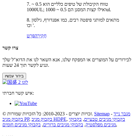
7. טווח הקיבולת של טיפים כלליים הוא 0.5 ~
1000UL; ואילו קצות המסנן הם 0.5 ~ 1000ul.
8. מתאים למותגי פיפטה רבים, כמו אפנדורף, גילסון
וכו '.
חֲקִירָה
פְּרָט
צרו קשר
לבירורים על המוצרים או המפקח שלנו, אנא השאר לנו את הדוא"ל שלך
ונגיע לקשר תוך 24 שעות.
בירור עכשיו
איש קשר חברתי:
מגבר נייד
-
Sitemap
© זכויות יוצרים - 2010-2023: כל הזכויות שמורות.
בקבוקי מגיבים טבעיים
,
בקבוקי
,
בקבוק מגיב HDPE
,
בקבוק מגיב PP
,
מגיבים מפלסטיק
,
בקבוקי מגיבים ברורים
,
בקבוקי מגיבים חומים