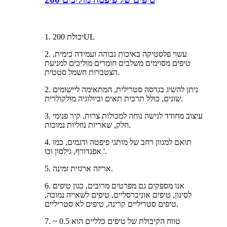
1. יכולת 200UL
2. עשוי פלסטיקה באיכות גבוהה ועמידה כימית.
טיפים מסוימים משלבים חומרים מוליכים למניעת
הצטברות חשמל סטטית.
2. ניתן להשיג בגרסה סטרילית, המתאימה ליישומים
שונים, כולל תרבית תאים וביולוגיה מולקולרית.
3. עיצוב מחודד לגישה נוחה למכולות צרות. קיר פנימי
חלק, שאריות נוזליות נמוכות.
4. תואם למגוון רחב של מותגי פיפטה ודגמים, כמו
אפנדורף, גילסון וכו '.
5. אריזה ארגזית זמינה.
6. אנו מספקים גם מפרטים מרובים, כגון טיפים
לסינון, טיפים אוניברסליים, טיפים לשאייה נמוכה,
טיפים סטריליים קרינה, טיפים לא סטריליים.
7. טווח הקיבולת של טיפים כלליים הוא 0.5 ~